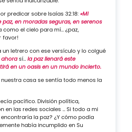
e sentía inalcanzable.
r predicar sobre Isaías 32:18:
«Mi
e paz, en moradas seguras, en serenos
 como el cielo para mí… ¿paz,
r favor!
 un letrero con ese versículo y lo colgué
ahora
sí…
la paz llenará este
irá en un oasis en un mundo incierto.
en nuestra casa se sentía todo menos la
ía pacífico. División política,
n en las redes sociales … Si todo a mi
 encontraría la paz? ¿Y cómo podía
temente había incumplido en Su