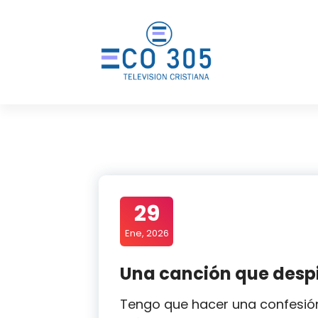
Saltar
al
contenido
29
Ene, 2026
Una canción que despi
Tengo que hacer una confesión