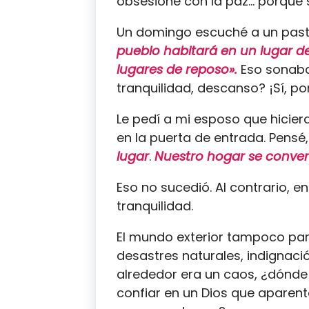
obsesioné con la paz… porque s
Un domingo escuché a un pasto
pueblo habitará en un lugar d
lugares de reposo».
Eso sonaba
tranquilidad, descanso? ¡Sí, po
Le pedí a mi esposo que hiciera
en la puerta de entrada. Pensé,
lugar
.
Nuestro hogar se convert
Eso no sucedió. Al contrario, 
tranquilidad.
El mundo exterior tampoco parec
desastres naturales, indignació
alrededor era un caos, ¿dónde
confiar en un Dios que aparen