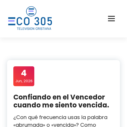
Saltar
al
contenido
4
Jun, 2026
Confiando en el Vencedor
cuando me siento vencida.
¿Con qué frecuencia usas la palabra
«abrumada» o «vencida»? Como