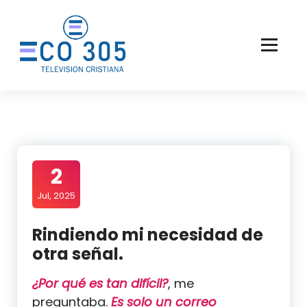
Saltar
al
contenido
2
Jul, 2025
Rindiendo mi necesidad de
otra señal.
¿Por qué es tan difícil?
, me
preguntaba.
Es solo un correo