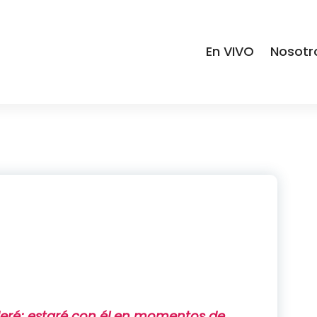
En VIVO
Nosotr
nderé; estaré con él en momentos de