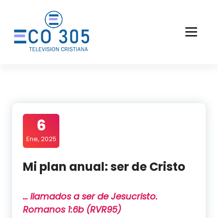
Saltar
al
contenido
6
Ene, 2025
Mi plan anual: ser de Cristo
… llamados a ser de Jesucristo.
Romanos 1:6b (RVR95)