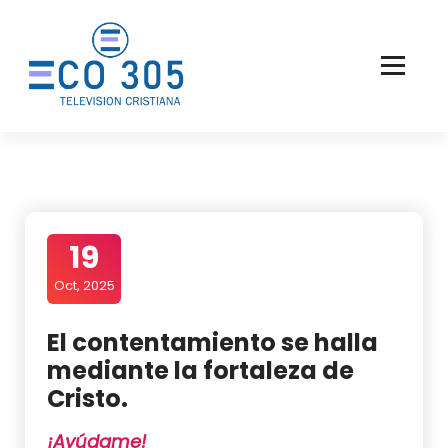
Saltar
al
contenido
19
Oct, 2025
El contentamiento se halla
mediante la fortaleza de
Cristo.
¡Ayúdame!