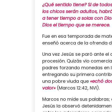
¿Qué sentido tiene? Si de todo
los chicos serán adultos, habrá
a tener tiempo a solas con Dios
Dios el tiempo que se merece.
Fue en esa temporada de mate
enseñó acerca de la ofrenda de
Una vez Jesús se paró ante el 
procesión. Quizás vio comerci
padres forzando monedas en l
entregando su primera contrib
una pobre viuda que
«echó do
valor»
(Marcos 12:42, NVI).
Marcos no mide sus palabras; e
Jesús la observó detenidament