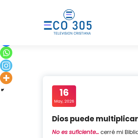
Saltar
al
contenido
16
May, 2026
Dios puede multiplicar
No es suficiente…
cerré mi Bibl